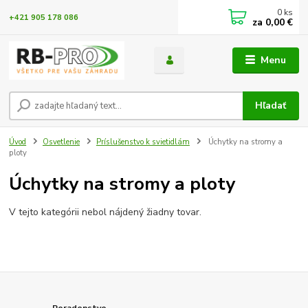
0
ks
+421 905 178 086
za
0,00 €
Menu
Hľadať
Úvod
Osvetlenie
Príslušenstvo k svietidlám
Úchytky na stromy a
ploty
Úchytky na stromy a ploty
V tejto kategórii nebol nájdený žiadny tovar.