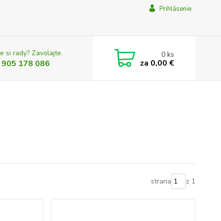
Prihlásenie
e si rady? Zavolajte.
0
ks
za
0,00 €
 905 178 086
strana
z 1