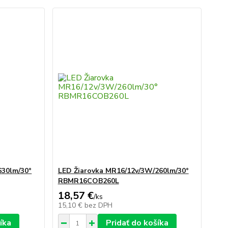
630lm/30°
LED Žiarovka MR16/12v/3W/260lm/30°
RBMR16COB260L
18,57 €
/
ks
15,10 €
bez DPH
íka
Pridať do košíka