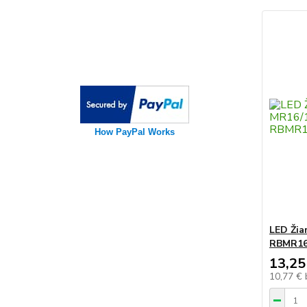
How PayPal Works
LED Žia
RBMR16
13,25
10,77 €