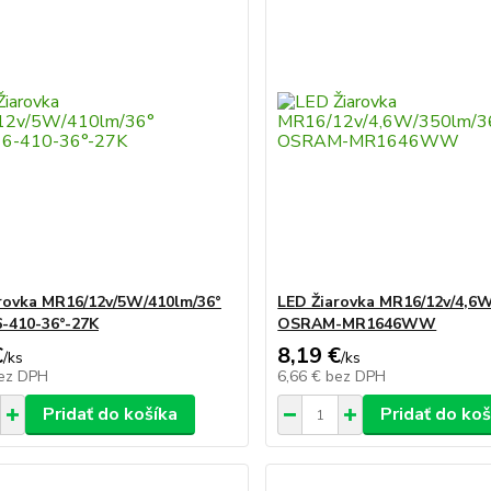
rovka MR16/12v/5W/410lm/36°
LED Žiarovka MR16/12v/4,6W
-410-36°-27K
OSRAM-MR1646WW
€
8,19 €
/
ks
/
ks
ez DPH
6,66 €
bez DPH
Pridať do košíka
Pridať do koš