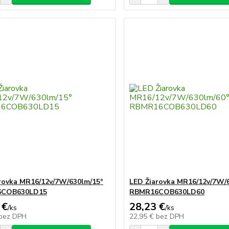
rovka MR16/12v/7W/630lm/15°
LED Žiarovka MR16/12v/7W/
6COB630LD15
RBMR16COB630LD60
 €
28,23 €
/
ks
/
ks
bez DPH
22,95 €
bez DPH