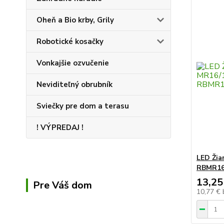
Oheň a Bio krby, Grily
Robotické kosačky
Vonkajšie ozvučenie
Neviditeľný obrubník
Sviečky pre dom a terasu
! VÝPREDAJ !
LED Žia
RBMR16
13,25
Pre Váš dom
10,77 €