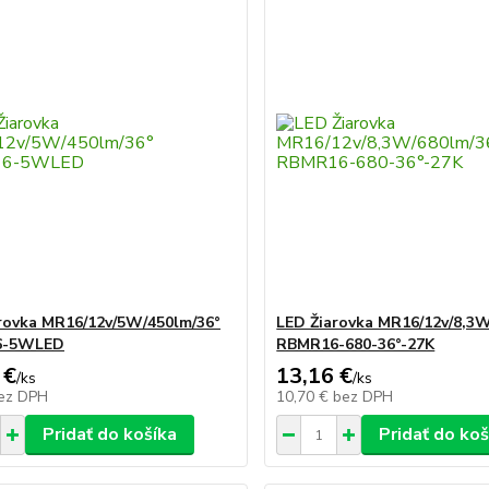
rovka MR16/12v/5W/450lm/36°
LED Žiarovka MR16/12v/8,3W
6-5WLED
RBMR16-680-36°-27K
 €
13,16 €
/
ks
/
ks
ez DPH
10,70 €
bez DPH
Pridať do košíka
Pridať do koš