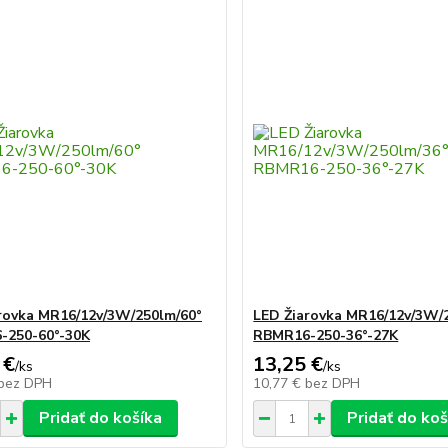
rovka MR16/12v/3W/250lm/60°
LED Žiarovka MR16/12v/3W/
-250-60°-30K
RBMR16-250-36°-27K
 €
13,25 €
/
ks
/
ks
bez DPH
10,77 €
bez DPH
Pridať do košíka
Pridať do koš