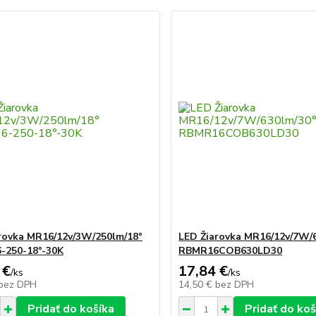
rovka MR16/12v/3W/250lm/18°
LED Žiarovka MR16/12v/7W/
-250-18°-30K
RBMR16COB630LD30
 €
17,84 €
/
ks
/
ks
bez DPH
14,50 €
bez DPH
Pridať do košíka
Pridať do koš