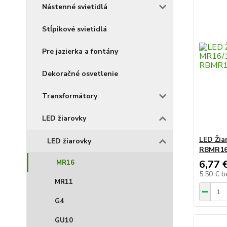
Nástenné svietidlá
Stĺpikové svietidlá
Pre jazierka a fontány
Dekoračné osvetlenie
Transformátory
LED žiarovky
LED Žia
LED žiarovky
RBMR16
6,77 
MR16
5,50 €
b
MR11
G4
GU10