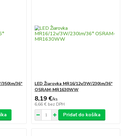
/350lm/36°
LED Žiarovka MR16/12v/3W/230lm/36°
OSRAM-MR1630WW
8,19 €
/
ks
6,66 €
bez DPH
íka
Pridať do košíka