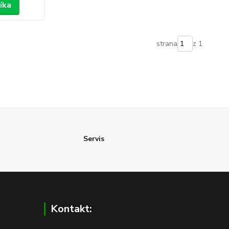
íka
strana
z 1
Servis
Kontakt: