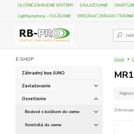
ÚLOŽNÉ ZÁHRADNÉ SYSTÉMY
ZAVLAŽOVANIE
OSVETLEN
LightSymphony - OVLÁDANIE
OREZÁVAČ OKRAJOV TRÁVNI
E-SHOP
Úvod
O
MR1
Záhradný box JUNO
Zavlažovanie
Najnov
Osvetlenie
Zobrazuje
Bodové s kolíkom do zeme
Svietidlá do zeme