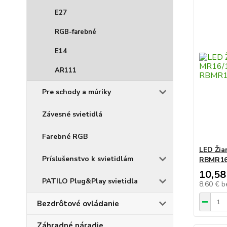
E27
RGB-farebné
E14
AR111
Pre schody a múriky
Závesné svietidlá
Farebné RGB
LED Žia
Príslušenstvo k svietidlám
RBMR1
10,58
PATILO Plug&Play svietidla
8,60 €
b
Bezdrôtové ovládanie
Záhradné náradie