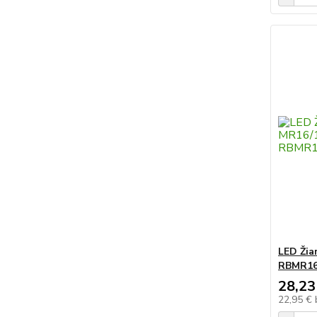
LED Žia
RBMR1
28,23
22,95 €