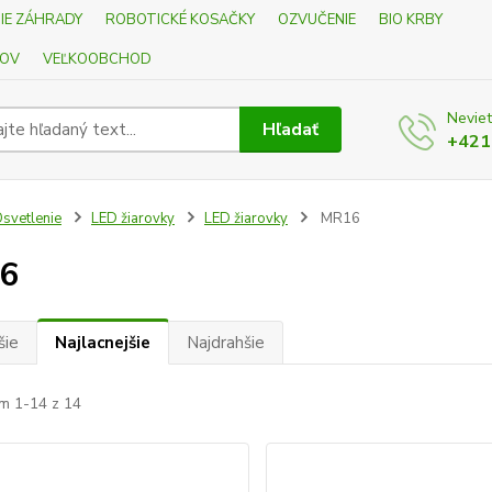
IE ZÁHRADY
ROBOTICKÉ KOSAČKY
OZVUČENIE
BIO KRBY
KOV
VEĽKOOBCHOD
Neviet
Hľadať
+421
svetlenie
LED žiarovky
LED žiarovky
MR16
6
šie
Najlacnejšie
Najdrahšie
m 1-14 z 14