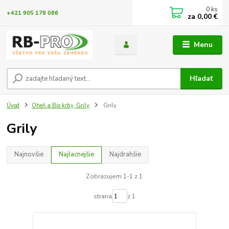
0
ks
+421 905 178 086
za
0,00 €
Menu
Hľadať
Úvod
Oheň a Bio krby, Grily
Grily
Grily
Najnovšie
Najlacnejšie
Najdrahšie
Zobrazujem 1-1 z 1
strana
z 1