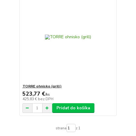
TORRE ohnisko (grill)
523,77 €
/
ks
425,83 €
bez DPH
Pridať do košíka
strana
z 1