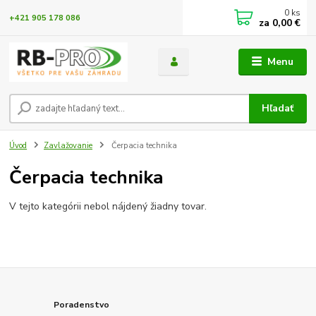
0
ks
+421 905 178 086
za
0,00 €
Menu
Hľadať
Úvod
Zavlažovanie
Čerpacia technika
Čerpacia technika
V tejto kategórii nebol nájdený žiadny tovar.
Poradenstvo